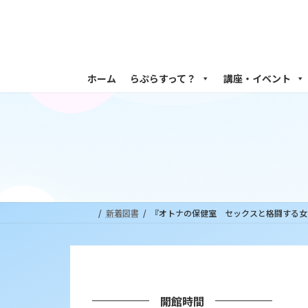
コ
ナ
ン
ビ
テ
ゲ
ン
ー
ツ
シ
ホーム
らぷらすって？
講座・イベント
へ
ョ
ス
ン
キ
に
ッ
移
プ
動
新着図書
『オトナの保健室 セックスと格闘する女
開館時間