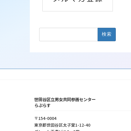
検
索:
世田谷区立男女共同参画センター
らぷらす
〒154-0004
東京都世⽥⾕区太⼦堂1-12-40