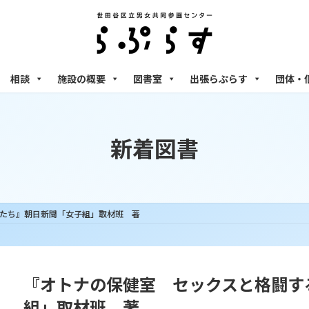
相談
施設の概要
図書室
出張らぷらす
団体・
新着図書
たち』朝日新聞「女子組」取材班 著
『オトナの保健室 セックスと格闘す
組」取材班 著