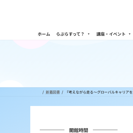
コ
ナ
ン
ビ
テ
ゲ
ン
ー
ツ
シ
ホーム
らぷらすって？
講座・イベント
へ
ョ
ス
ン
キ
に
ッ
移
プ
動
新着図書
『考えながら走る～グローバルキャリアを
開館時間