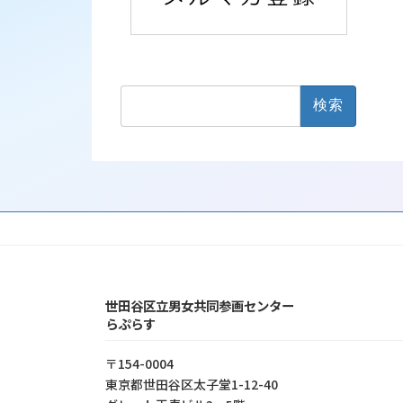
検
索:
世田谷区立男女共同参画センター
らぷらす
〒154-0004
東京都世⽥⾕区太⼦堂1-12-40