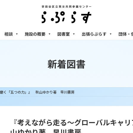
相談
施設の概要
図書室
出張らぷらす
団体・
新着図書
磨く「五つの力」』 秋山ゆかり著 早川書房
『考えながら走る～グローバルキャリ
山ゆかり著 早川書房