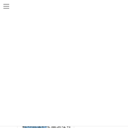
コ
ナ
ン
ビ
テ
ゲ
ン
ー
ツ
シ
へ
ョ
新着図書
ス
ン
キ
に
ッ
移
プ
動
『おちとよこの終の住まいを選ぶなら』お
ちとよこ 著 日本評論社
2013年9月14日