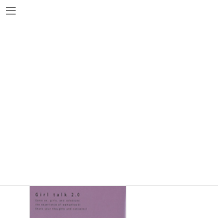
コ
ナ
ン
ビ
テ
ゲ
ン
ー
ツ
シ
へ
ョ
新着図書
ス
ン
キ
に
ッ
移
プ
動
『女子会2.0』「ジレンマ＋」編集部 編
NHK出版
2013年8月31日