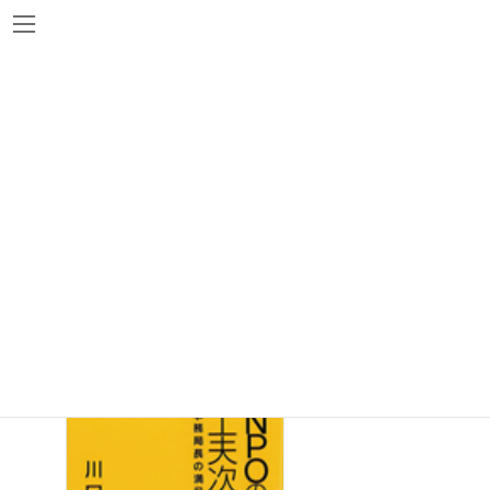
コ
ナ
ン
ビ
テ
ゲ
ン
ー
ツ
シ
へ
ョ
新着図書
ス
ン
キ
に
ッ
移
プ
動
『NPOの経営は工夫次第』川口善行 著 左
右社
2013年8月27日