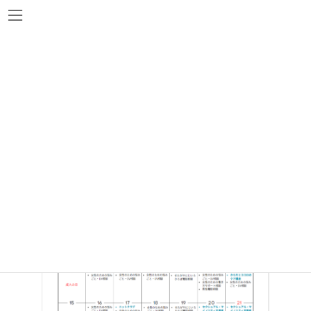
コ
ナ
ン
ビ
テ
ゲ
ン
ー
ツ
シ
へ
ョ
月間カレンダー
ス
ン
キ
に
ッ
移
プ
動