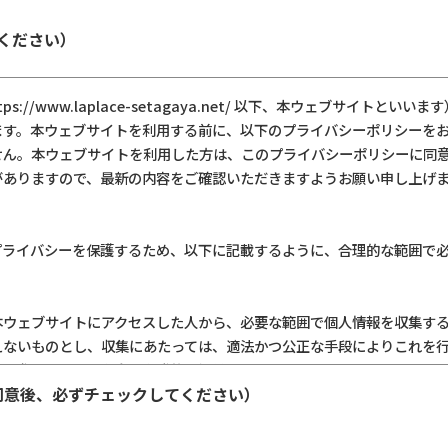
ください）
://www.laplace-setagaya.net/ 以下、本ウェブサイトと
ます。本ウェブサイトを利用する前に、以下のプライバシーポリシーを
せん。本ウェブサイトを利用した方は、このプライバシーポリシーに同
がありますので、最新の内容をご確認いただきますようお願い申し上げ
プライバシーを保護するため、以下に記載するように、合理的な範囲で
本ウェブサイトにアクセスした人から、必要な範囲で個人情報を収集す
えないものとし、収集にあたっては、適法かつ公正な手段によりこれを
る際に、あなた自身が自発的に提供しない限り、あなたについて個人を
同意後、必ずチェックしてください）
ありません。
人に、法人の情報を提供したり、本ウェブサイトを通じてメッセージを
ルアドレスの提供を求めることがあります。もし、あなたが個人を特定で