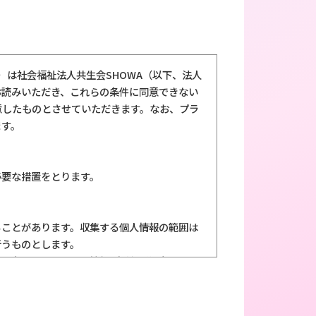
いいます）は社会福祉法人共生会SHOWA（以下、法人
お読みいただき、これらの条件に同意できない
意したものとさせていただきます。なお、プラ
ます。
必要な措置をとります。
ることがあります。収集する個人情報の範囲は
行うものとします。
特定できるいかなる情報 (名前・住所・電話番
送信するといったサービス、資料の郵送等を目
きる情報を提供しなくても特に問題はありませ