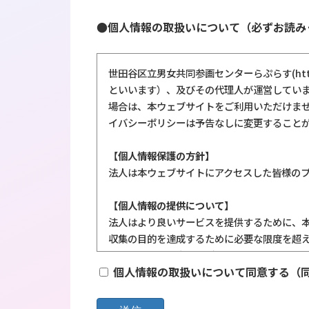
●個人情報の取扱いについて（必ずお読み
世田谷区立男女共同参画センターらぷらす(https
といいます）、及びその代理人が運営してい
場合は、本ウェブサイトをご利用いただけま
イバシーポリシーは予告なしに変更すること
【個人情報保護の方針】
法人は本ウェブサイトにアクセスした皆様の
【個人情報の提供について】
法人はより良いサービスを提供するために、
収集の目的を達成するために必要な限度を超
法人はあなたが本ウェブサイトにアクセスされ
個人情報の取扱いについて同意する（
号またはEメールアドレス) を収集することは
また、法人は本ウェブサイトにアクセスした
的として、あなたの名前・住所またはEメー