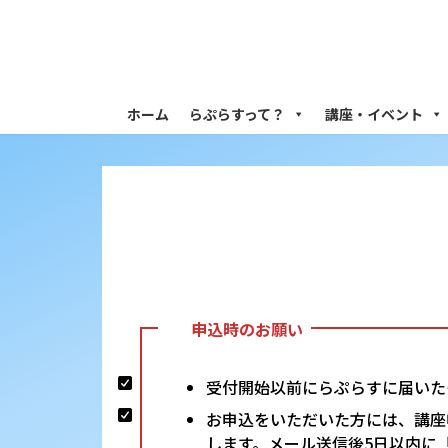
コ
ナ
ン
ビ
テ
ゲ
ン
ー
ツ
シ
ホーム
らぷらすって？
講座・イベント
へ
ョ
ス
ン
キ
に
ッ
移
プ
動
申込時のお願い
受付開始以前にらぷらすに届いた
お申込をいただいた方には、講座
します。メール送信後5日以内に