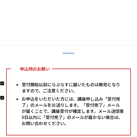
コ
ナ
ン
ビ
テ
ゲ
ン
ー
ツ
シ
へ
ョ
申込フォーム
ス
ン
キ
に
ッ
移
プ
動
申込時のお願い
受付開始以前にらぷらすに届いたものは無効となり
ますので、ご注意ください。
お申込をいただいた方には、講座申し込み「受付完
了」のメールをお送りします。「受付完了」メール
が届くことで、講座受付が確定します。メール送信後
5日以内に「受付完了」のメールが届かない場合は、
お問い合わせください。