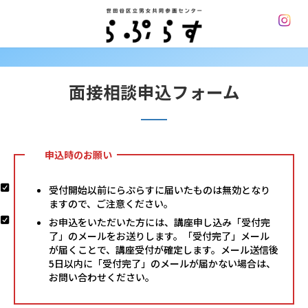
コ
ナ
ン
ビ
テ
ゲ
ン
ー
ツ
シ
へ
ョ
面接相談申込フォーム
ス
ン
キ
に
ッ
移
プ
動
申込時のお願い
受付開始以前にらぷらすに届いたものは無効となり
ますので、ご注意ください。
お申込をいただいた方には、講座申し込み「受付完
了」のメールをお送りします。「受付完了」メール
が届くことで、講座受付が確定します。メール送信後
5日以内に「受付完了」のメールが届かない場合は、
お問い合わせください。