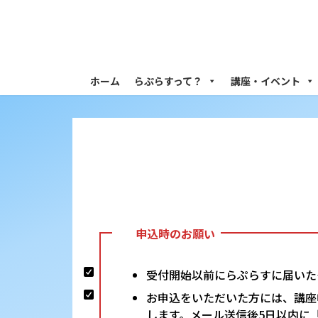
コ
ナ
ン
ビ
テ
ゲ
ン
ー
ツ
シ
ホーム
らぷらすって？
講座・イベント
へ
ョ
ス
ン
キ
に
ッ
移
プ
動
申込時のお願い
受付開始以前にらぷらすに届いた
お申込をいただいた方には、講座
します。メール送信後5日以内に