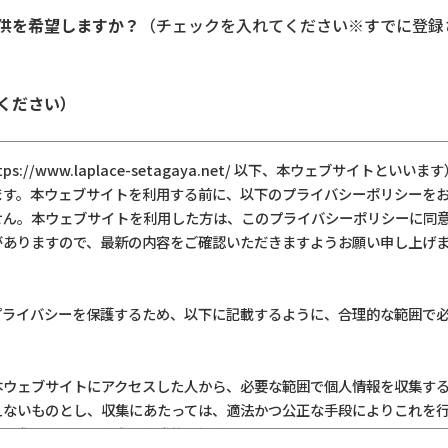
供を希望しますか？
（チェックを入れてください※すでに登録
ください）
://www.laplace-setagaya.net/ 以下、本ウェブサイトと
ます。本ウェブサイトを利用する前に、以下のプライバシーポリシーを
せん。本ウェブサイトを利用した方は、このプライバシーポリシーに同
がありますので、最新の内容をご確認いただきますようお願い申し上げ
プライバシーを保護するため、以下に記載するように、合理的な範囲で
本ウェブサイトにアクセスした人から、必要な範囲で個人情報を収集す
えないものとし、収集にあたっては、適法かつ公正な手段によりこれを
る際に、あなた自身が自発的に提供しない限り、あなたについて個人を