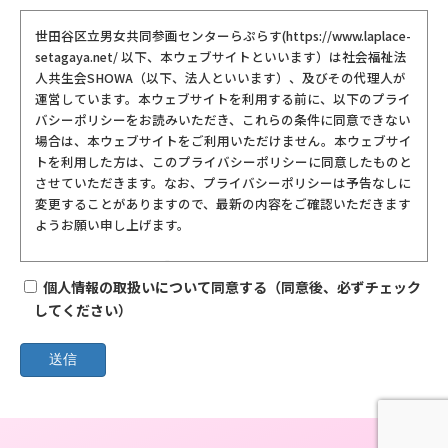
世田谷区立男女共同参画センターらぷらす(https://www.laplace-
setagaya.net/ 以下、本ウェブサイトといいます）は社会福祉法
人共生会SHOWA（以下、法人といいます）、及びその代理人が
運営しています。本ウェブサイトを利用する前に、以下のプライ
バシーポリシーをお読みいただき、これらの条件に同意できない
場合は、本ウェブサイトをご利用いただけません。本ウェブサイ
トを利用した方は、このプライバシーポリシーに同意したものと
させていただきます。なお、プライバシーポリシーは予告なしに
変更することがありますので、最新の内容をご確認いただきます
ようお願い申し上げます。
【個人情報保護の方針】
個人情報の取扱いについて同意する（同意後、必ずチェック
法人は本ウェブサイトにアクセスした皆様のプライバシーを保護
するため、以下に記載するように、合理的な範囲で必要な措置を
してください）
とります。
【個人情報の提供について】
法人はより良いサービスを提供するために、本ウェブサイトにア
クセスした人から、必要な範囲で個人情報を収集することがあり
ます。収集する個人情報の範囲は収集の目的を達成するために必