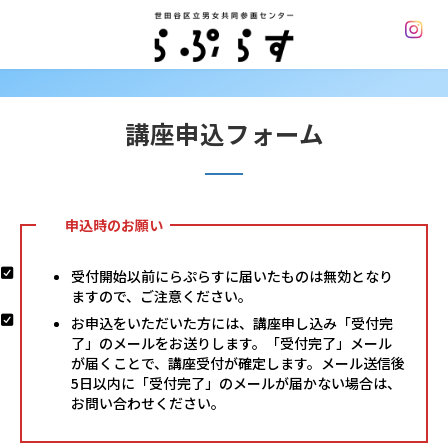
コ
ナ
ン
ビ
テ
ゲ
ン
ー
ツ
シ
へ
ョ
講座申込フォーム
ス
ン
キ
に
ッ
移
プ
動
申込時のお願い
受付開始以前にらぷらすに届いたものは無効となり
ますので、ご注意ください。
お申込をいただいた方には、講座申し込み「受付完
了」のメールをお送りします。「受付完了」メール
が届くことで、講座受付が確定します。メール送信後
5日以内に「受付完了」のメールが届かない場合は、
お問い合わせください。